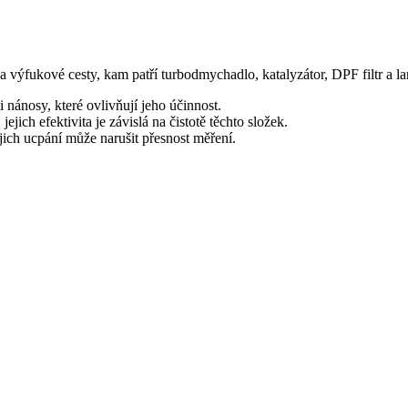
 výfukové cesty, kam patří turbodmychadlo, katalyzátor, DPF filtr a l
nánosy, které ovlivňují jeho účinnost.
ejich efektivita je závislá na čistotě těchto složek.
jich ucpání může narušit přesnost měření.