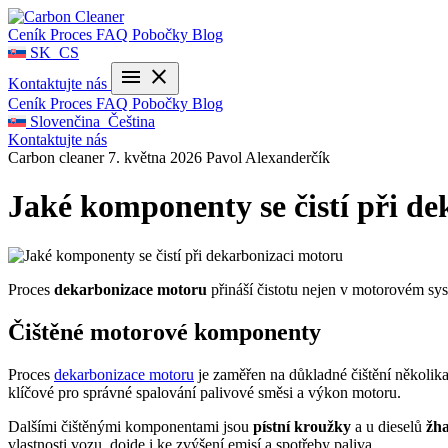
Přejít
k
Ceník
Proces
FAQ
Pobočky
Blog
obsahu
SK
CS
menu
close
Kontaktujte nás
Ceník
Proces
FAQ
Pobočky
Blog
Slovenčina
Čeština
Kontaktujte nás
Carbon cleaner
7. května 2026
Pavol Alexanderčík
Jaké komponenty se čistí při d
Proces
dekarbonizace motoru
přináší čistotu nejen v motorovém sys
Čištěné motorové komponenty
Proces
dekarbonizace motoru
je zaměřen na důkladné čištění několika
klíčové pro správné spalování palivové směsi a výkon motoru.
Dalšími čištěnými komponentami jsou
pístní kroužky
a u dieselů
žha
vlastnosti vozu, dojde i ke zvýšení emisí a spotřeby paliva.