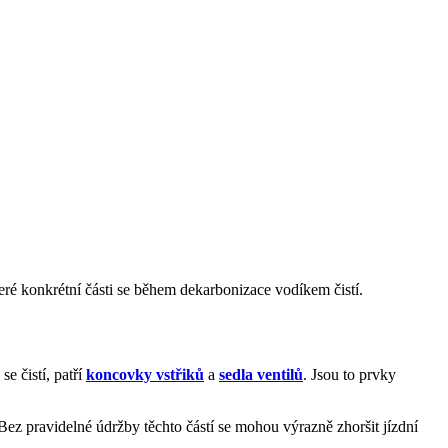
eré konkrétní části se během dekarbonizace vodíkem čistí.
e čistí, patří
koncovky vstřiků
a
sedla ventilů
. Jsou to prvky
 Bez pravidelné údržby těchto částí se mohou výrazně zhoršit jízdní